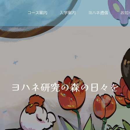
コース案内
入学案内
ヨハネ通信
お知
ネ
研
究
の
森
の
日
々
を
お
伝
え
し