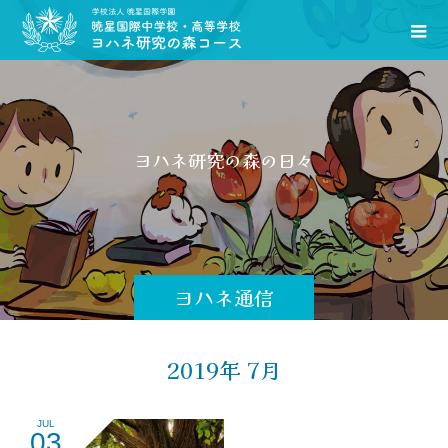
ヨ
ハ
ネ
研
究
の
森
の
日
々
を
お
ヨハネ通信
2019年 7月
JUL
03