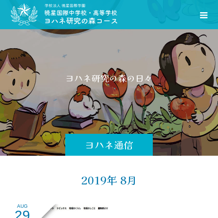
ヨ
ハ
ネ
研
究
の
森
の
日
々
を
お
ヨハネ通信
2019年 8月
AUG
29