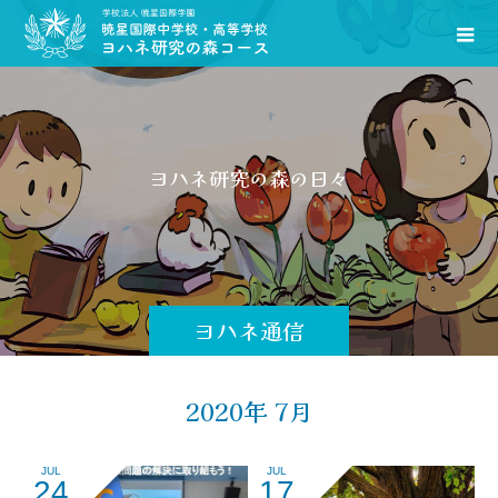
ヨ
ハ
ネ
研
究
の
森
の
日
々
を
お
ヨハネ通信
2020年 7月
JUL
JUL
24
17