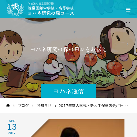
ヨ
ハ
ネ
研
究
の
森
の
日
々
を
お
伝
え
し
ま
す
｡
ヨハネ通信
ブログ
お知らせ
2017年度入学式・新入生保護者会が行われました
APR
13
2017