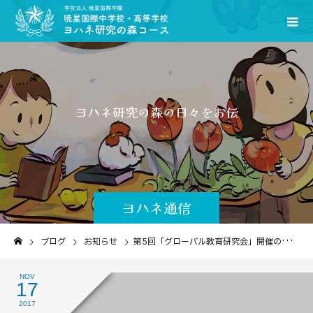
ヨ
ハ
ネ
研
究
の
森
の
日
々
を
お
伝
え
し
ま
す
｡
ヨハネ通信
ブログ
お知らせ
第5回「グローバル教育研究会」開催のお知らせ
NOV
17
2017