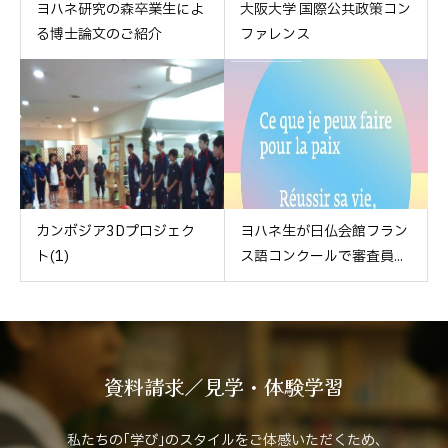
ヨハネ研究の森卒業生によ
大阪大学 国際公共政策コン
る博士論文のご紹介
ファレンス
カンボジア3Dプロジェク
ヨハネ生が日仏会館フラン
ト(1)
ス語コンクールで審査員...
資料請求／見学・体験学習
私たちの｢学び｣のスタイルをご体感いただくため､