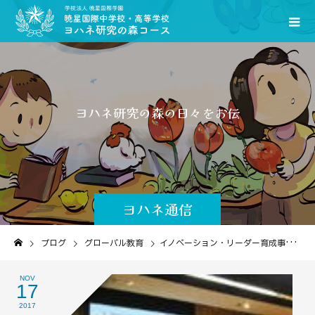
ヨ
ハ
ネ
研
究
の
森
の
日
々
を
お
伝
え
し
ま
す
ヨハネ通信
ブログ
グローバル教育
イノベーション・リーダー育成事業に参加しました
NOV
17
2017