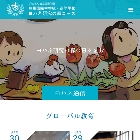
ヨ
ハ
ネ
研
究
の
森
の
日
々
を
お
伝
え
し
ヨハネ通信
グローバル教育
APR
JAN
30
29