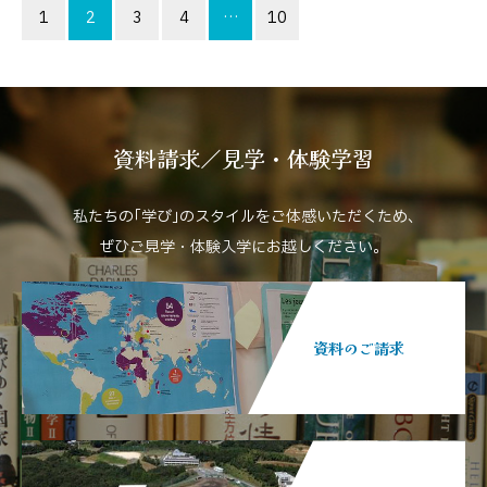
1
2
3
4
…
10
資料請求／見学・体験学習
私たちの｢学び｣のスタイルをご体感いただくため､
ぜひご見学・体験入学にお越しください。
資料のご請求