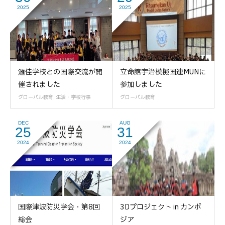
2025
2025
滙佳学校との国際交流が開
立命館宇治模擬国連MUNに
催されました
参加しました
グローバル教育
,
生活・学校行事
グローバル教育
DEC
AUG
25
31
2024
2024
国際津波防災学会・第8回
3Dプロジェクト in カンボ
総会
ジア