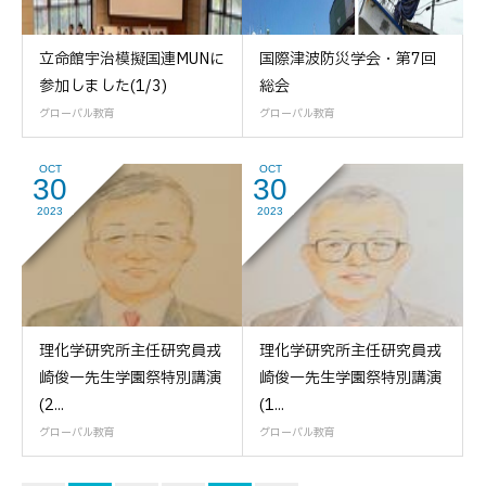
立命館宇治模擬国連MUNに
国際津波防災学会・第7回
参加しました(1/3)
総会
グローバル教育
グローバル教育
OCT
OCT
30
30
2023
2023
理化学研究所主任研究員戎
理化学研究所主任研究員戎
崎俊一先生学園祭特別講演
崎俊一先生学園祭特別講演
(2...
(1...
グローバル教育
グローバル教育