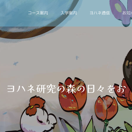
コース案内
入学案内
ヨハネ通信
お知
ネ
研
究
の
森
の
日
々
を
お
伝
え
し