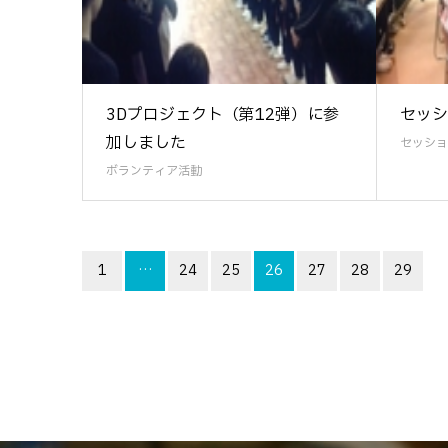
3Dプロジェクト（第12弾）に参
セッシ
加しました
セッショ
ボランティア活動
1
…
24
25
26
27
28
29