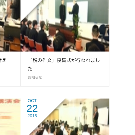
考え
「税の作文」授賞式が行われまし
た
お知らせ
OCT
22
2015