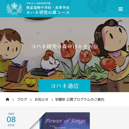
ヨ
ハ
ネ
研
究
の
森
の
日
々
を
お
伝
え
し
ま
す
ヨハネ通信
ブログ
お知らせ
学園祭 公開プログラムのご案内
SEP
08
2016