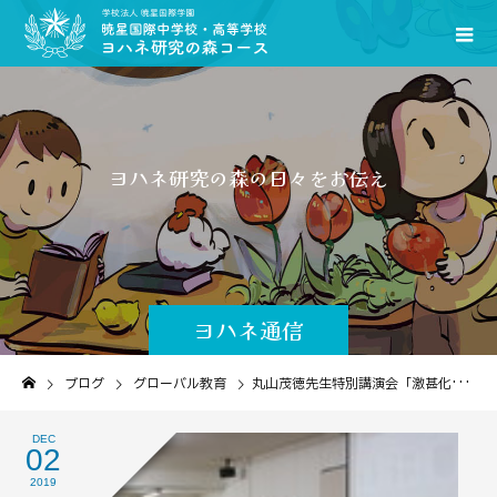
ヨ
ハ
ネ
研
究
の
森
の
日
々
を
お
伝
え
し
ま
す
｡
ヨハネ通信
ブログ
グローバル教育
丸山茂徳先生特別講演会「激甚化する自然災害の発生原因とは何か」
DEC
02
2019