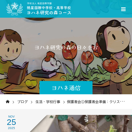
ヨ
ハ
ネ
研
究
の
森
の
日
々
を
お
伝
え
し
ま
ヨハネ通信
ブログ
生活・学校行事
保護者会①保護者会準備：クリスマスをお迎えする喜びとともに
NOV
25
2025