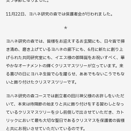
交う季節となりました。
11月22日、ヨハネ研究の森では保護者会が行われました。
＊
ヨハネ研究の森では、皆様をお迎えするお玄関にも、日々皆で掃
き清め、磨き上げているヨハネの廊下にも、6月に新たに創り上
げられた共同研究室にも、イエス様の御降誕をお祝いすべく、華
やかなオーナメントの輝くクリスマスツリーが立っています。来
る喜びの日にヨハネ生皆で心を躍らせ、ああでもないこうでもな
いと飾り付けたクリスマスツリーです。
ヨハネ研究の森コースでは創立者の田川神父様のお許しをいただ
いて、本来は待降節の始まりと共に飾り付けをする習わしとなっ
ているクリスマスツリーを少し前倒しで出させていただき、カト
リックにおいて最も大切な聖日であるクリスマスを保護者の皆様
と共にお祝いさせていただいているのです。