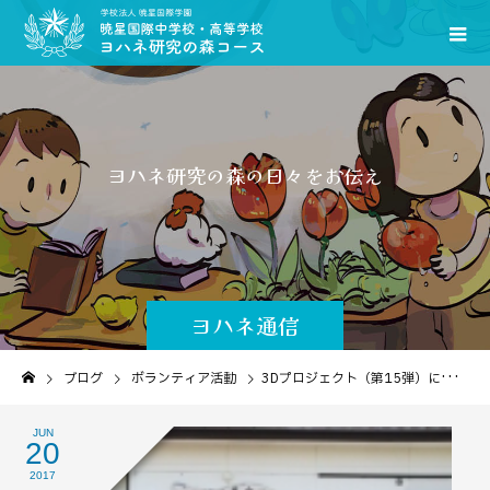
ヨ
ハ
ネ
研
究
の
森
の
日
々
を
お
伝
え
し
ま
す
｡
ヨハネ通信
ブログ
ボランティア活動
3Dプロジェクト（第15弾）に参加しました
JUN
20
2017