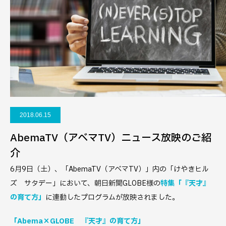
2018.06.15
AbemaTV（アベマTV）ニュース放映のご紹
介
6月9日（土）、「AbemaTV（アベマTV）」内の「けやきヒル
ズ サタデー」において、朝日新聞GLOBE様の
特集「『天才』
の育て方」
に連動したプログラムが放映されました。
「Abema×GLOBE 『天才』の育て方」