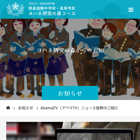
ヨ
ハ
ネ
研
究
の
森
か
ら
の
お
知
ら
せ
で
す
お知らせ
お知らせ
AbemaTV（アベマTV）ニュース放映のご紹介